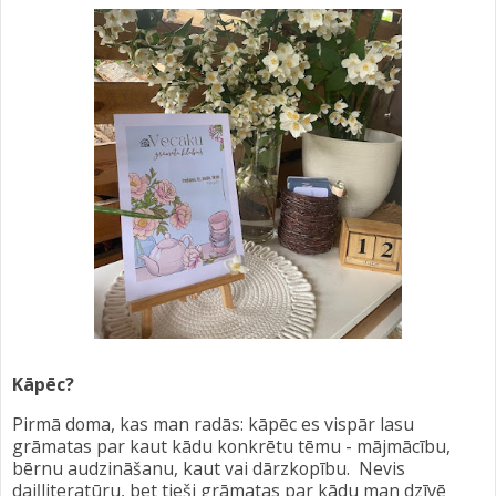
Kāpēc?
Pirmā doma, kas man radās: kāpēc es vispār lasu
grāmatas par kaut kādu konkrētu tēmu - mājmācību,
bērnu audzināšanu, kaut vai dārzkopību. Nevis
daiļliteratūru, bet tieši grāmatas par kādu man dzīvē