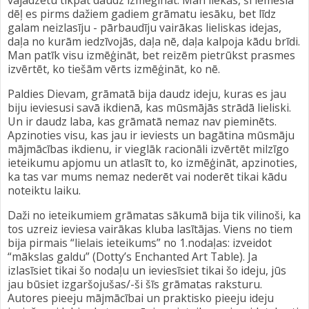
vajadzētu tikpat daudz izmēģināt. Man liekas, šī iemesla
dēļ es pirms dažiem gadiem grāmatu iesāku, bet līdz
galam neizlasīju - pārbaudīju vairākas lieliskas idejas,
daļa no kurām iedzīvojās, daļa nē, daļa kalpoja kādu brīdi.
Man patīk visu izmēģināt, bet reizēm pietrūkst prasmes
izvērtēt, ko tiešām vērts izmēģināt, ko nē.
Paldies Dievam, grāmatā bija daudz ideju, kuras es jau
biju ieviesusi savā ikdienā, kas mūsmājās strādā lieliski.
Un ir daudz laba, kas grāmatā nemaz nav pieminēts.
Apzinoties visu, kas jau ir ieviests un bagātina mūsmāju
mājmācības ikdienu, ir vieglāk racionāli izvērtēt milzīgo
ieteikumu apjomu un atlasīt to, ko izmēģināt, apzinoties,
ka tas var mums nemaz nederēt vai noderēt tikai kādu
noteiktu laiku.
Daži no ieteikumiem grāmatas sākumā bija tik vilinoši, ka
tos uzreiz ieviesa vairākas kluba lasītājas. Viens no tiem
bija pirmais “lielais ieteikums” no 1.nodaļas: izveidot
“mākslas galdu” (Dotty’s Enchanted Art Table). Ja
izlasīsiet tikai šo nodaļu un ieviesīsiet tikai šo ideju, jūs
jau būsiet izgaršojušas/-ši šīs grāmatas raksturu.
Autores pieeju mājmācībai un praktisko pieeju ideju