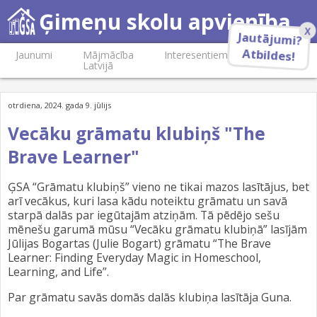
Ģimeņu skolu apvienība
Jautājumi?
X
Atbildes!
Jaunumi
Mājmācība
Interesentiem
Biedriem
Latvijā
otrdiena, 2024. gada 9. jūlijs
Vecāku grāmatu klubiņš "The
Brave Learner"
ĢSA “Grāmatu klubiņš” vieno ne tikai mazos lasītājus, bet
arī vecākus, kuri lasa kādu noteiktu grāmatu un savā
starpā dalās par iegūtajām atziņām. Tā pēdējo sešu
mēnešu garumā mūsu “Vecāku grāmatu klubiņā” lasījām
Jūlijas Bogartas (Julie Bogart) grāmatu “The Brave
Learner: Finding Everyday Magic in Homeschool,
Learning, and Life”.
Par grāmatu savās domās dalās klubiņa lasītāja Guna.