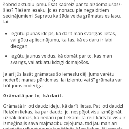
šobrīd aktuālu jomu. Esat kādreiz par to aizdomājušās/-
šies? Tiešām iesaku, jo es nonācu pie negaidītiem
secinājumiem! Sapratu ka šāda veida grāmatas es lasu,
lai:
iegūtu jaunas idejas, kā darīt man svarīgas lietas,
vai gūtu apliecinājumu, ka tas, kā es daru ir labi
diezgan,
iegūtu jaunus veidus, kā domāt par to, kas man
svarīgs, vai atklātu līdzīgi domājošos.
Ja arī jūs lasāt grāmatas šo iemeslu dēļ, jums varētu
noderēt manas pārdomas, lai izlemtu vai šī grāmata var
būt jums noderīga.
Grāmatā par to, kā darīt.
Grāmatā ir ļoti daudz ideju, kā darīt lietas. Pat ļoti daudz!
Reizēm liekas, ka par daudz, jo, nespējot visu izmēģināt,
uznāk domas, ka nedaru pietiekami. Ja reiz kāds to visu ir
izmēģinājis savā mājmācību ceļojumā, tad jau man arī