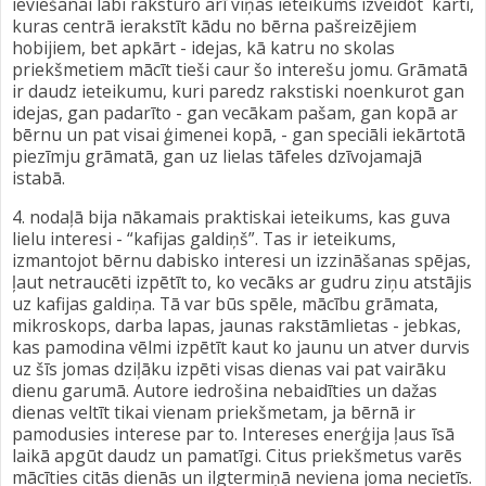
ieviešanai labi raksturo arī viņas ieteikums izveidot karti,
kuras centrā ierakstīt kādu no bērna pašreizējiem
hobijiem, bet apkārt - idejas, kā katru no skolas
priekšmetiem mācīt tieši caur šo interešu jomu. Grāmatā
ir daudz ieteikumu, kuri paredz rakstiski noenkurot gan
idejas, gan padarīto - gan vecākam pašam, gan kopā ar
bērnu un pat visai ģimenei kopā, - gan speciāli iekārtotā
piezīmju grāmatā, gan uz lielas tāfeles dzīvojamajā
istabā.
4. nodaļā bija nākamais praktiskai ieteikums, kas guva
lielu interesi - “kafijas galdiņš”. Tas ir ieteikums,
izmantojot bērnu dabisko interesi un izzināšanas spējas,
ļaut netraucēti izpētīt to, ko vecāks ar gudru ziņu atstājis
uz kafijas galdiņa. Tā var būs spēle, mācību grāmata,
mikroskops, darba lapas, jaunas rakstāmlietas - jebkas,
kas pamodina vēlmi izpētīt kaut ko jaunu un atver durvis
uz šīs jomas dziļāku izpēti visas dienas vai pat vairāku
dienu garumā. Autore iedrošina nebaidīties un dažas
dienas veltīt tikai vienam priekšmetam, ja bērnā ir
pamodusies interese par to. Intereses enerģija ļaus īsā
laikā apgūt daudz un pamatīgi. Citus priekšmetus varēs
mācīties citās dienās un ilgtermiņā neviena joma necietīs.