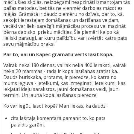
mācījušies skolās, neizbēgami neapzināti izmantojam tās
pašas metodes, bet tās ne vienmēr darbojas mācoties
mājās. Grāmatā ir daudz piemēru no dzīves, par to, kā,
sekojot ierastajam domāšanas un darīšanas veidam,
vecāki var lieki sarežģīt mājmācību procesu vai mazināt
bērna dabisko prieku mācīties. Šie piemēri kalpo kā
lieliski paraugi, ar kuru palīdzību var izvērtēt katrs pats
savu mājmācību praksi.
Par to, vai un kāpēc grāmatu vērts lasīt kopā.
Vairāk nekā 180 dienas, vairāk nekā 400 ieraksti, vairāk
nekā 20 mammas - tāda ir kopā lasīšanas statistika.
Daudz būtiskāka, protams, ir pieredze, ko katra no
mums ieguva - ieteikumi, kas izmēģināti, ieteikumi, kas
iekļauti ideju sarakstos, jauni domāšanas veidi, jauni
termini. Un jauna kopā lasīšanas pieredze.
Ko var iegūt, lasot kopā? Man liekas, ka daudz:
cita lasītāja komentārā pamanīt to, ko pats
palaidis garām,