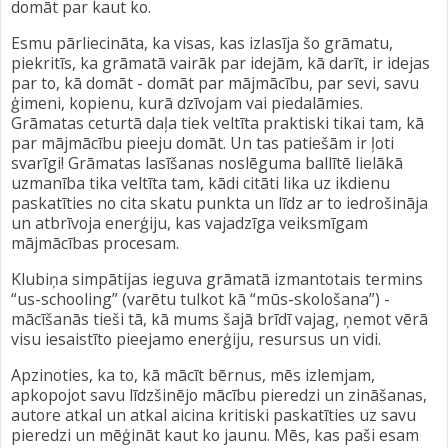
domāt par kaut ko.
Esmu pārliecināta, ka visas, kas izlasīja šo grāmatu,
piekritīs, ka grāmatā vairāk par idejām, kā darīt, ir idejas
par to, kā domāt - domāt par mājmācību, par sevi, savu
ģimeni, kopienu, kurā dzīvojam vai piedalāmies.
Grāmatas ceturtā daļa tiek veltīta praktiski tikai tam, kā
par mājmācību pieeju domāt. Un tas patiešām ir ļoti
svarīgi! Grāmatas lasīšanas noslēguma ballītē lielākā
uzmanība tika veltīta tam, kādi citāti lika uz ikdienu
paskatīties no cita skatu punkta un līdz ar to iedrošināja
un atbrīvoja enerģiju, kas vajadzīga veiksmīgam
mājmācības procesam.
Klubiņa simpātijas ieguva grāmatā izmantotais termins
“us-schooling” (varētu tulkot kā “mūs-skološana”) -
mācīšanās tieši tā, kā mums šajā brīdī vajag, ņemot vērā
visu iesaistīto pieejamo enerģiju, resursus un vidi.
Apzinoties, ka to, kā mācīt bērnus, mēs izlemjam,
apkopojot savu līdzšinējo mācību pieredzi un zināšanas,
autore atkal un atkal aicina kritiski paskatīties uz savu
pieredzi un mēģināt kaut ko jaunu. Mēs, kas paši esam