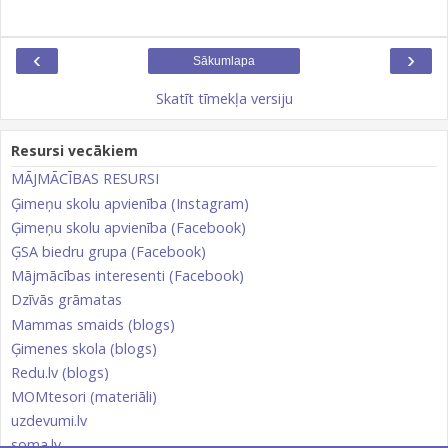
‹
›
Sākumlapa
Skatīt tīmekļa versiju
Resursi vecākiem
MĀJMĀCĪBAS RESURSI
Ģimeņu skolu apvienība (Instagram)
Ģimeņu skolu apvienība (Facebook)
ĢSA biedru grupa (Facebook)
Mājmācības interesenti (Facebook)
Dzīvās grāmatas
Mammas smaids (blogs)
Ģimenes skola (blogs)
Redu.lv (blogs)
MOMtesori (materiāli)
uzdevumi.lv
soma.lv