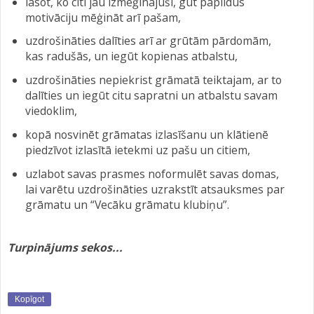
lasot, ko citi jau izmēģinājuši, gūt papildus
motivāciju mēģināt arī pašam,
uzdrošināties dalīties arī ar grūtām pārdomām,
kas radušās, un iegūt kopienas atbalstu,
uzdrošināties nepiekrist grāmatā teiktajam, ar to
dalīties un iegūt citu sapratni un atbalstu savam
viedoklim,
kopā nosvinēt grāmatas izlasīšanu un klātienē
piedzīvot izlasītā ietekmi uz pašu un citiem,
uzlabot savas prasmes noformulēt savas domas,
lai varētu uzdrošināties uzrakstīt atsauksmes par
grāmatu un “Vecāku grāmatu klubiņu”.
Turpinājums sekos...
Kopīgot