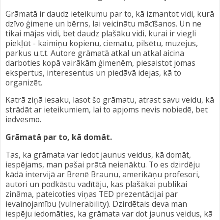
Grāmatā ir daudz ieteikumu par to, kā izmantot vidi, kurā
dzīvo ģimene un bērns, lai veicinātu mācīšanos. Un ne
tikai mājas vidi, bet daudz plašāku vidi, kurai ir viegli
piekļūt - kaimiņu kopienu, ciematu, pilsētu, muzejus,
parkus u.t.t. Autore grāmatā atkal un atkal aicina
darboties kopā vairākām ģimenēm, piesaistot jomas
ekspertus, interesentus un piedāvā idejas, kā to
organizēt.
Katrā ziņā iesaku, lasot šo grāmatu, atrast savu veidu, kā
strādāt ar ieteikumiem, lai to apjoms nevis nobiedē, bet
iedvesmo.
Grāmatā par to, kā domāt.
Tas, ka grāmata var iedot jaunus veidus, kā domāt,
iespējams, man pašai prātā neienāktu. To es dzirdēju
kādā intervijā ar Brenē Braunu, amerikāņu profesori,
autori un podkāstu vadītāju, kas plašākai publikai
zināma, pateicoties viņas TED prezentācijai par
ievainojamību (vulnerability). Dzirdētais deva man
iespēju iedomāties, ka grāmata var dot jaunus veidus, kā