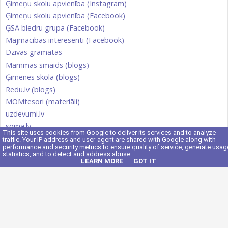
Ģimeņu skolu apvienība (Instagram)
Ģimeņu skolu apvienība (Facebook)
ĢSA biedru grupa (Facebook)
Mājmācības interesenti (Facebook)
Dzīvās grāmatas
Mammas smaids (blogs)
Ģimenes skola (blogs)
Redu.lv (blogs)
MOMtesori (materiāli)
uzdevumi.lv
soma.lv
This site uses cookies from Google to deliver its services and to analyze
Skola 2030
traffic. Your IP address and user-agent are shared with Google along with
performance and security metrics to ensure quality of service, generate usag
ĢSA Kontakti
statistics, and to detect and address abuse.
LEARN MORE
GOT IT