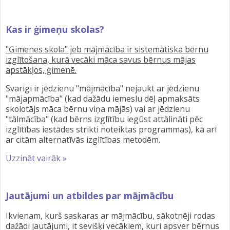
Kas ir ģimeņu skolas?
"Ģimenes skola" jeb mājmācība ir sistemātiska bērnu
izglītošana, kurā vecāki māca savus bērnus mājas
apstākļos, ģimenē.
Svarīgi ir jēdzienu "mājmācība" nejaukt ar jēdzienu
"mājapmācība" (kad dažādu iemeslu dēļ apmaksāts
skolotājs māca bērnu viņa mājās) vai ar jēdzienu
"tālmācība" (kad bērns izglītību iegūst attālināti pēc
izglītības iestādes strikti noteiktas programmas), kā arī
ar citām alternatīvās izglītības metodēm.
Uzzināt vairāk »
Jautājumi un atbildes par mājmācību
Ikvienam, kurš saskaras ar mājmācību, sākotnēji rodas
dažādi jautājumi, it sevišķi vecākiem, kuri apsver bērnus