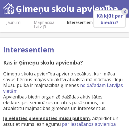
Ģimeņu skolu apvienība
X
Kā kļūt par
biedru?
Jaunumi
Mājmācība
Interesentiem
Biedriem
Latvijā
Interesentiem
Kas ir Ģimeņu skolu apvienība?
Ģimeņu skolu apvienība apvieno vecākus, kuri māca
savus bērnus mājās vai aktīvi atbalsta mājmācības ideju.
Mūsu pulkā ir mājmācības ģimenes
no dažādām Latvijas
vietām
.
Apvienības biedri organizē dažādas aktivitātes:
ekskursijas, seminārus un citus pasākumus, lai
atbalstītu mājmācības ģimenes un interesentus.
Ja vēlaties pievienoties mūsu pulkam
, aizpildiet un
atsūtiet mums iesniegumu
par iestāšanos apvienībā
.