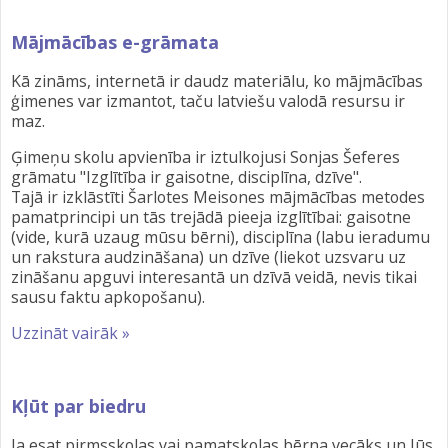
Mājmācības e-grāmata
Kā zināms, internetā ir daudz materiālu, ko mājmācības
ģimenes var izmantot, taču latviešu valodā resursu ir
maz.
Ģimeņu skolu apvienība ir iztulkojusi Sonjas Šeferes
grāmatu "Izglītība ir gaisotne, disciplīna, dzīve".
Tajā ir izklāstīti Šarlotes Meisones mājmācības metodes
pamatprincipi un tās trejādā pieeja izglītībai: gaisotne
(vide, kurā uzaug mūsu bērni), disciplīna (labu ieradumu
un rakstura audzināšana) un dzīve (liekot uzsvaru uz
zināšanu apguvi interesantā un dzīvā veidā, nevis tikai
sausu faktu apkopošanu).
Uzzināt vairāk »
Kļūt par biedru
Ja esat pirmsskolas vai pamatskolas bērna vecāks un Jūs