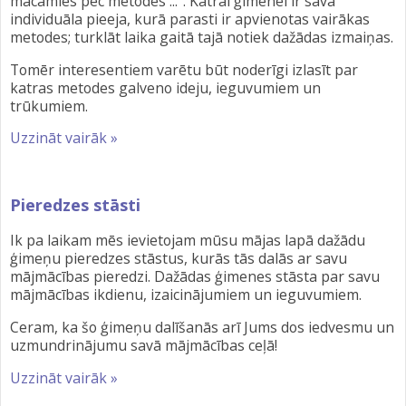
mācamies pēc metodes ...". Katrai ģimenei ir sava
individuāla pieeja, kurā parasti ir apvienotas vairākas
metodes; turklāt laika gaitā tajā notiek dažādas izmaiņas.
Tomēr interesentiem varētu būt noderīgi izlasīt par
katras metodes galveno ideju, ieguvumiem un
trūkumiem.
Uzzināt vairāk »
Pieredzes stāsti
Ik pa laikam mēs ievietojam mūsu mājas lapā dažādu
ģimeņu pieredzes stāstus, kurās tās dalās ar savu
mājmācības pieredzi. Dažādas ģimenes stāsta par savu
mājmācības ikdienu, izaicinājumiem un ieguvumiem.
Ceram, ka šo ģimeņu dalīšanās arī Jums dos iedvesmu un
uzmundrinājumu savā mājmācības ceļā!
Uzzināt vairāk »