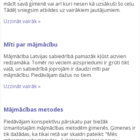
mācīt savā ģimenē vai arī kuri nesen kā uzsākuši šo ceļu.
Tādēļ sniegsim atbildes uz vairākiem jautājumiem.
Uzzināt vairāk »
Mīti par mājmācību
Mājmācība Latvijas sabiedrībā pamazāk kļūst aizvien
redzamāka. Tomēr no veciem aizspriedumi ir grūti tikt
vaļā, un sabiedrībā joprojām ir daudzi mīti par
mājmācību. Piedāvājam dažus no tiem.
Uzzināt vairāk »
Mājmācības metodes
Piedāvājam konspektīvu pārskatu par biežāk
izmantotajām mājmācības metodēm ģimenēs. Ģimenes ir
tik dažādas, ka tikai retā var skaidri pateikt: "Mēs