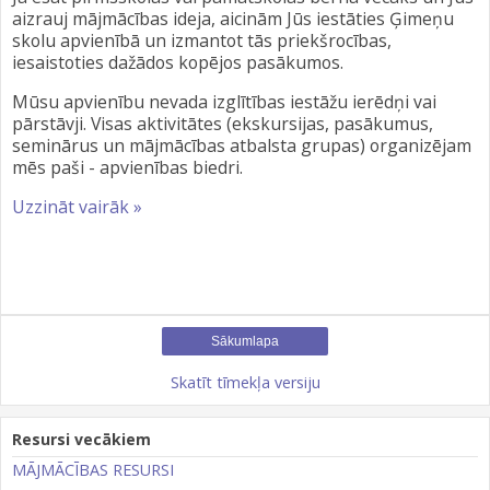
aizrauj mājmācības ideja, aicinām Jūs iestāties Ģimeņu
skolu apvienībā un izmantot tās priekšrocības,
iesaistoties dažādos kopējos pasākumos.
Mūsu apvienību nevada izglītības iestāžu ierēdņi vai
pārstāvji. Visas aktivitātes (ekskursijas, pasākumus,
seminārus un mājmācības atbalsta grupas) organizējam
mēs paši - apvienības biedri.
Uzzināt vairāk »
Sākumlapa
Skatīt tīmekļa versiju
Resursi vecākiem
MĀJMĀCĪBAS RESURSI