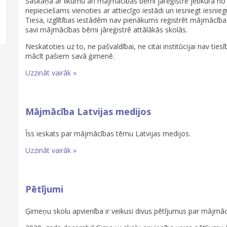
Saskaņā ar likumu arī mājmācības bērni jāreģistrē jebkurā no iz
nepieciešams vienoties ar attiecīgo iestādi un iesniegt iesnie
Tiesa, izglītības iestādēm nav pienākums reģistrēt mājmācība
savi mājmācības bērni jāreģistrē attālākās skolās.
Neskatoties uz to, ne pašvaldībai, ne citai institūcijai nav tie
mācīt pašiem savā ģimenē.
Uzzināt vairāk »
Mājmācība Latvijas medijos
Īss ieskats par mājmācības tēmu Latvijas medijos.
Uzzināt vairāk »
Pētījumi
Ģimeņu skolu apvienība ir veikusi divus pētījumus par mājmāc