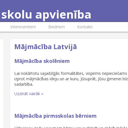
skolu apvienība
Interesentiem
Biedriem
Kontakti
Mājmācība Latvijā
Mājmācība skolēniem
Lai nokārtotu vajadzīgās formalitātes, vispirms nepieciešams i
izprot mājmācības ideju un ar kuru, Jūsuprāt, Jūsu ģimenei bū
sadarbība.
Uzzināt vairāk »
Mājmācība pirmsskolas bērniem