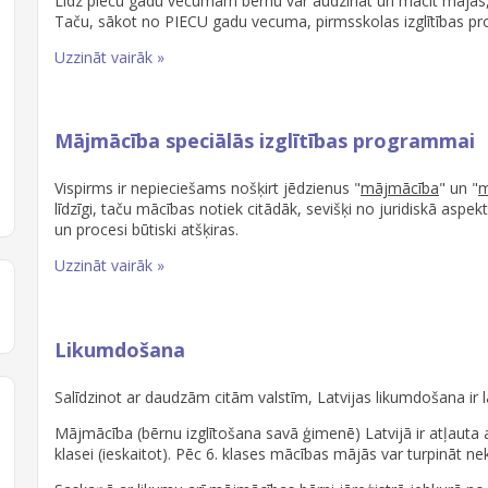
Līdz piecu gadu vecumam bērnu var audzināt un mācīt mājās, p
Taču, sākot no PIECU gadu vecuma, pirmsskolas izglītības 
Uzzināt vairāk »
Mājmācība speciālās izglītības programmai
Vispirms ir nepieciešams nošķirt jēdzienus "
mājmācība
" un "
m
līdzīgi, taču mācības notiek citādāk, sevišķi no juridiskā aspekt
un procesi būtiski atšķiras.
Uzzināt vairāk »
Likumdošana
Salīdzinot ar daudzām citām valstīm, Latvijas likumdošana i
Mājmācība (bērnu izglītošana savā ģimenē) Latvijā ir atļauta a
klasei (ieskaitot). Pēc 6. klases mācības mājās var turpināt nek