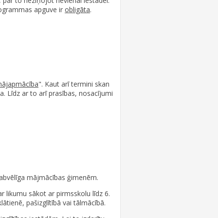
ar to neziņojot nevienai iestādei.
programmas apguve ir
obligāta
.
ājapmācība
". Kaut arī termini skan
a. Līdz ar to arī prasības, nosacījumi
r labvēlīga mājmācības ģimenēm.
r likumu sākot ar pirmsskolu līdz 6.
lātienē, pašizglītībā vai tālmācībā.