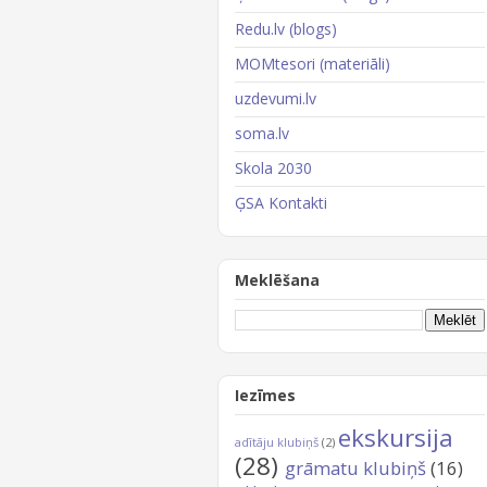
Redu.lv (blogs)
MOMtesori (materiāli)
uzdevumi.lv
soma.lv
Skola 2030
ĢSA Kontakti
Meklēšana
Iezīmes
ekskursija
adītāju klubiņš
(2)
(28)
grāmatu klubiņš
(16)