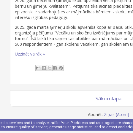
2020. gada decembrī Ģimeņu skolu apvienība veica pētījum
bērnu un ģimeņu kvalitātēm". Pētījumā tika aicināti piedalīties 
epizodiski ir sadarbojušies ar mājmācības bērniem - skolu, m
interešu izglītības pedagogi.
2025. gada martā Ģimeņu skolu apvienība kopā ar Baibu Stikut
organizēja pētījumu "Vecāku un skolēnu izvērtējums par mājm
formu". Īsā laikā tika saņemtas atbildes par mājmācības un t
500 respondentiem - gan skolēnu vecākiem, gan skolēniem u
Uzzināt vairāk »
Sākumlapa
Abonēt:
Ziņas (Atom)
r its services and to analyze traffic. Your IP address and user-agent are shar
to ensure quality of service, generate usage statistics, and to detect and ad