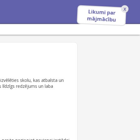
X
Likumi par
mājmācību
zvēlēties skolu, kas atbalsta un
s līdzīgs redzējums un laba