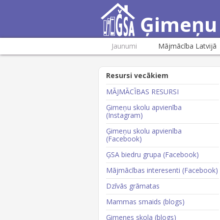
Ģimeņu 
Jaunumi
Mājmācība Latvijā
Resursi vecākiem
MĀJMĀCĪBAS RESURSI
Ģimeņu skolu apvienība
(Instagram)
Ģimeņu skolu apvienība
(Facebook)
ĢSA biedru grupa (Facebook)
Mājmācības interesenti (Facebook)
Dzīvās grāmatas
Mammas smaids (blogs)
Ģimenes skola (blogs)