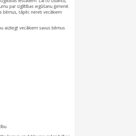
glītības iestādēm. Lai to izdarītu,
gumu par izglītības iegūšanu ģimenē.
s bērnus, tāpēc nereti vecākiem
sību aizliegt vecākiem savus bērnus
ību.