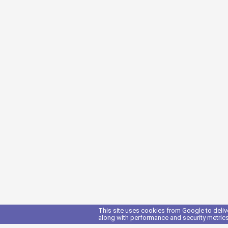
This site uses cookies from Google to delive
along with performance and security metrics 