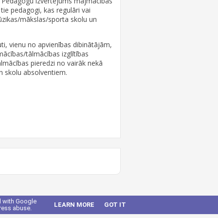
u "Pedagogu izvērtējums mājmācības
tie pedagogi, kas regulāri vai
ūzikas/mākslas/sporta skolu un
i, vienu no apvienības dibinātājām,
ācības/tālmācības izglītības
ālmācības pieredzi no vairāk nekā
n skolu absolventiem.
ed with Google
LEARN MORE
GOT IT
dress abuse.