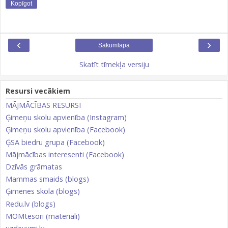
Kopīgot
‹
›
Sākumlapa
Skatīt tīmekļa versiju
Resursi vecākiem
MĀJMĀCĪBAS RESURSI
Ģimeņu skolu apvienība (Instagram)
Ģimeņu skolu apvienība (Facebook)
ĢSA biedru grupa (Facebook)
Mājmācības interesenti (Facebook)
Dzīvās grāmatas
Mammas smaids (blogs)
Ģimenes skola (blogs)
Redu.lv (blogs)
MOMtesori (materiāli)