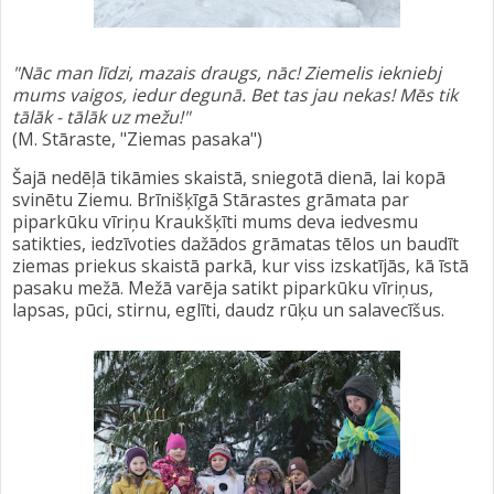
"Nāc man līdzi, mazais draugs, nāc! Ziemelis iekniebj
mums vaigos, iedur degunā. Bet tas jau nekas! Mēs tik
tālāk - tālāk uz mežu!"
(M. Stāraste, "Ziemas pasaka")
Šajā nedēļā tikāmies skaistā, sniegotā dienā, lai kopā
svinētu Ziemu. Brīnišķīgā Stārastes grāmata par
piparkūku vīriņu Kraukšķīti mums deva iedvesmu
satikties, iedzīvoties dažādos grāmatas tēlos un baudīt
ziemas priekus skaistā parkā, kur viss izskatījās, kā īstā
pasaku mežā. Mežā varēja satikt piparkūku vīriņus,
lapsas, pūci, stirnu, eglīti, daudz rūķu un salavecīšus.