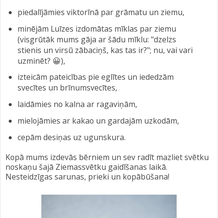
piedalījāmies viktorīnā par grāmatu un ziemu,
minējām Luīzes izdomātas mīklas par ziemu
(visgrūtāk mums gāja ar šādu mīklu: "dzelzs
stienis un virsū zābaciņš, kas tas ir?"; nu, vai vari
uzminēt? 😀),
izteicām pateicības pie eglītes un iededzām
svecītes un brīnumsvecītes,
laidāmies no kalna ar ragaviņām,
mielojāmies ar kakao un gardajām uzkodām,
cepām desiņas uz ugunskura.
Kopā mums izdevās bērniem un sev radīt mazliet svētku
noskaņu šajā Ziemassvētku gaidīšanas laikā.
Nesteidzīgas sarunas, prieki un kopābūšana!