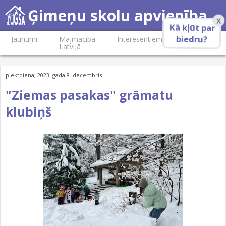
Ģimeņu skolu apvienība
X
Kā kļūt par
biedru?
Jaunumi
Mājmācība
Interesentiem
Biedriem
Latvijā
piektdiena, 2023. gada 8. decembris
"Ziemas pasakas" grāmatu
klubiņš