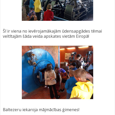
Šī ir viena no ievērojamākajām ūdensapgādes tēmai
veltītajām šāda veida apskates vietām Eiropā!
Baltezeru iekaroja mājmācības ģimenes!