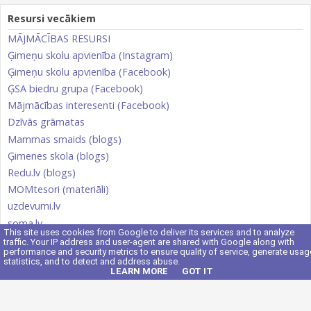
Resursi vecākiem
MĀJMĀCĪBAS RESURSI
Ģimeņu skolu apvienība (Instagram)
Ģimeņu skolu apvienība (Facebook)
ĢSA biedru grupa (Facebook)
Mājmācības interesenti (Facebook)
Dzīvās grāmatas
Mammas smaids (blogs)
Ģimenes skola (blogs)
Redu.lv (blogs)
MOMtesori (materiāli)
uzdevumi.lv
soma.lv
This site uses cookies from Google to deliver its services and to analyze
Skola 2030
traffic. Your IP address and user-agent are shared with Google along with
performance and security metrics to ensure quality of service, generate usag
ĢSA Kontakti
statistics, and to detect and address abuse.
LEARN MORE
GOT IT