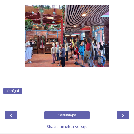
Kopīgot
‹
›
Sākumlapa
Skatīt tīmekļa versiju