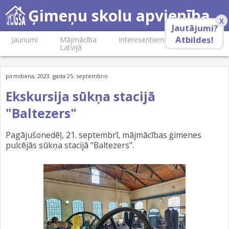
Ģimeņu skolu apvienība
X
Jautājumi?
Atbildes!
Jaunumi
Mājmācība
Interesentiem
Biedriem
Latvijā
pirmdiena, 2023. gada 25. septembris
Ekskursija sūkņa stacijā
"Baltezers"
Pagājušonedēļ, 21. septembrī, mājmācības ģimenes
pulcējās sūkņa stacijā "Baltezers".